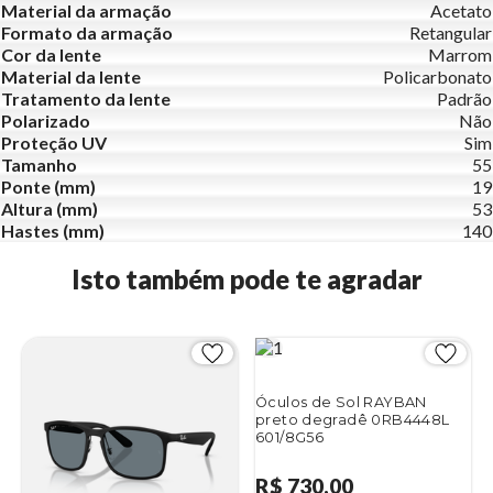
Material da armação
Acetato
Formato da armação
Retangular
Cor da lente
Marrom
Material da lente
Policarbonato
Tratamento da lente
Padrão
Polarizado
Não
Proteção UV
Sim
Tamanho
55
Ponte (mm)
19
Altura (mm)
53
Hastes (mm)
140
Isto também pode te agradar
Óculos de Sol RAYBAN
preto degradê 0RB4448L
601/8G56
R$ 730,00