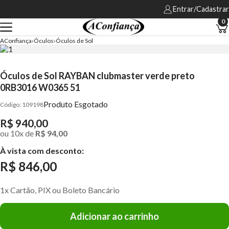
Entrar/Cadastrar
0
AConfiança
Óculos
Óculos de Sol
Óculos de Sol RAYBAN clubmaster verde preto
0RB3016 W0365 51
Produto Esgotado
109198
R$ 940,00
ou
10
x
de
R$ 94,00
À vista com desconto:
R$ 846,00
1x Cartão, PIX ou Boleto Bancário
Adicionar ao carrinho