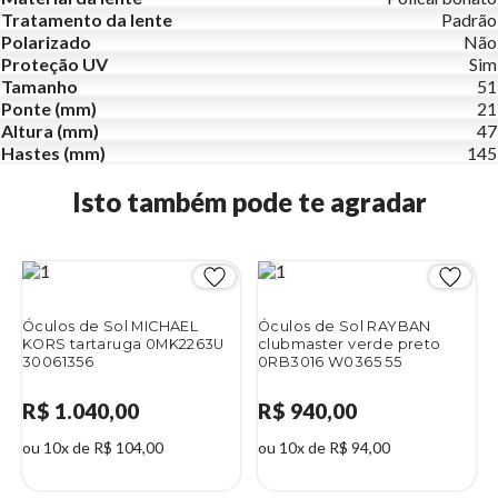
Tratamento da lente
Padrão
Polarizado
Não
Proteção UV
Sim
Tamanho
51
Ponte (mm)
21
Altura (mm)
47
Hastes (mm)
145
Isto também pode te agradar
Óculos de Sol MICHAEL
Óculos de Sol RAYBAN
KORS tartaruga 0MK2263U
clubmaster verde preto
30061356
0RB3016 W0365 55
R$ 1.040,00
R$ 940,00
ou 10x de R$ 104,00
ou 10x de R$ 94,00