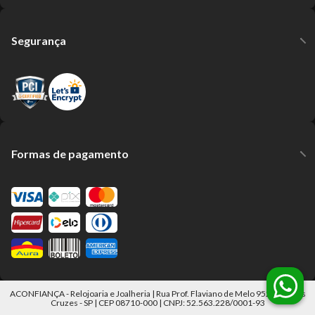
Segurança
Formas de pagamento
ACONFIANÇA - Relojoaria e Joalheria | Rua Prof. Flaviano de Melo 952 Mogi das
Cruzes - SP | CEP 08710-000 | CNPJ: 52.563.228/0001-93