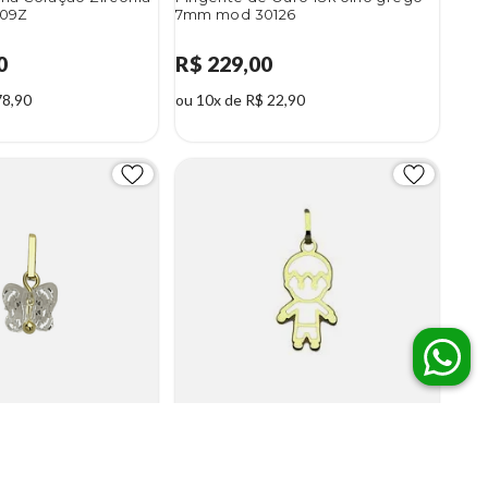
M09Z
7mm mod 30126
0
R$ 229,00
78,90
ou 10x de R$ 22,90
uro 18k borboleta
Pingente Menino Vazado Ouro 18K
30112
750