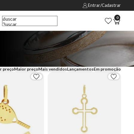
Entrar/Cadastrar
0
Buscar
Buscar
r preço
Maior preço
Mais vendidos
Lançamentos
Em promoção