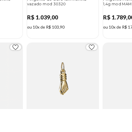
vazado mod 30320
1,4g mod MA
R$ 1.039,00
R$ 1.789,0
ou 10x de R$ 103,90
ou 10x de R$ 1
ga grande
Pingente de Ouro 18k figa médio
Pingente de O
0,25g mod 30124
zircônia mod 