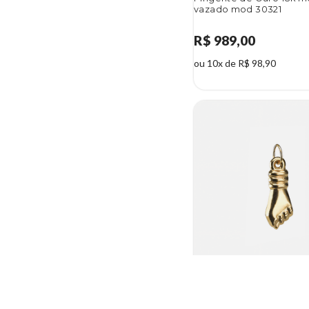
vazado mod 30321
R$ 989,00
ou 10x de R$ 98,90
Pingente de Ouro 18k fi
0,4g mod 30125