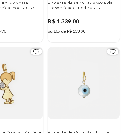
uro 18k Nossa
Pingente de Ouro 18k Árvore da
ecida mod 30337
Prosperidade mod 30333
R$ 1.339,00
4,90
ou 10x de R$ 133,90
na Coração Zircônia
Pingente de Ouro 18k olho grego