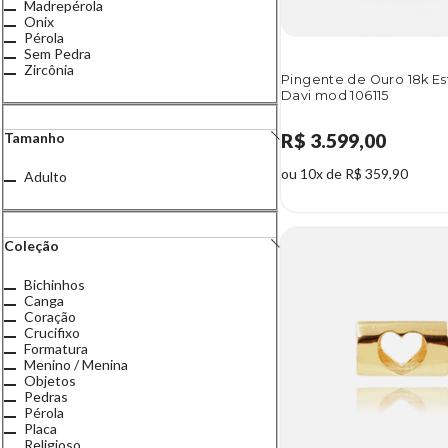
Madrepérola
Onix
Pérola
Sem Pedra
Zircônia
Pingente de Ouro 18k Es
Davi mod 106115
Tamanho
R$ 3.599,00
ou 10x de R$ 359,90
Adulto
Coleção
Bichinhos
Canga
Coração
Crucifixo
Formatura
Menino / Menina
Objetos
Pedras
Pérola
Placa
Religioso