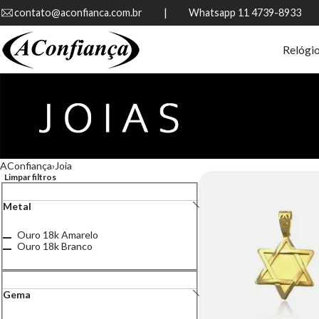
contato@aconfianca.com.br          |          Whatsapp 11 4739-8933
Relógi
AConfiança
Joia
Limpar filtros
Metal
Ouro 18k Amarelo
Ouro 18k Branco
Gema