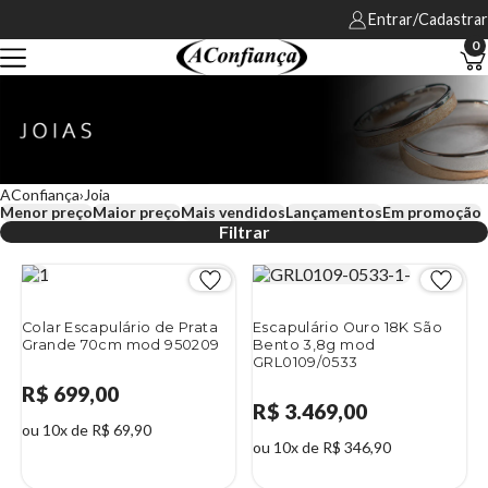
Entrar/Cadastrar
0
AConfiança
Joia
Menor preço
Maior preço
Mais vendidos
Lançamentos
Em promoção
Filtrar
Colar Escapulário de Prata
Escapulário Ouro 18K São
Grande 70cm mod 950209
Bento 3,8g mod
GRL0109/0533
R$ 699,00
R$ 3.469,00
ou 10x de R$ 69,90
ou 10x de R$ 346,90