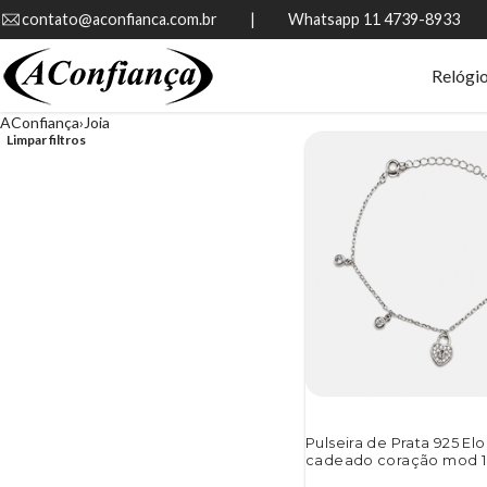
contato@aconfianca.com.br          |          Whatsapp 11 4739-8933
Relógi
AConfiança
Joia
Limpar filtros
Pulseira de Prata 925 E
cadeado coração mod 