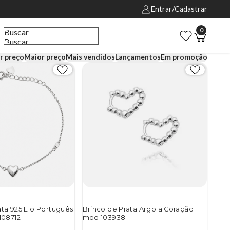
Entrar/Cadastrar
0
Buscar
Buscar
r preço
Maior preço
Mais vendidos
Lançamentos
Em promoção
ata 925 Elo Português
Brinco de Prata Argola Coração
108712
mod 103938