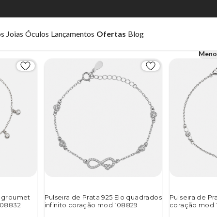
os
Joias
Óculos
Lançamentos
Ofertas
Blog
Meno
lo groumet
Pulseira de Prata 925 Elo quadrados
Pulseira de Pr
108832
infinito coração mod 108829
coração mod 