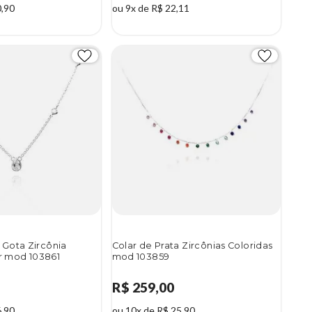
0,90
ou 9x de R$ 22,11
 Gota Zircônia
Colar de Prata Zircônias Coloridas
r mod 103861
mod 103859
R$ 259,00
6,90
ou 10x de R$ 25,90