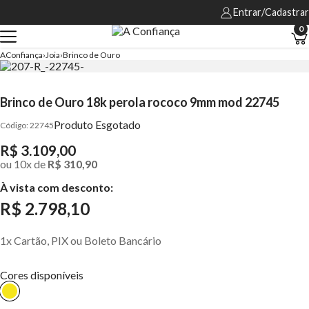
Entrar/Cadastrar
0
AConfiança
Joia
Brinco de Ouro
Brinco de Ouro 18k perola rococo 9mm mod 22745
Produto Esgotado
22745
R$ 3.109,00
ou
10
x
de
R$ 310,90
À vista com desconto:
R$ 2.798,10
1x Cartão, PIX ou Boleto Bancário