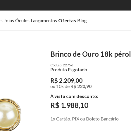
os
Joias
Óculos
Lançamentos
Ofertas
Blog
Brinco de Ouro 18k pér
22756
Produto Esgotado
R$ 2.209,00
ou
10
x
de
R$ 220,90
À vista com desconto:
R$ 1.988,10
1x Cartão, PIX ou Boleto Bancário