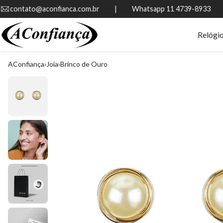
contato@aconfianca.com.br          |          Whatsapp 11 4739-8933
Relógi
AConfiança
Joia
Brinco de Ouro