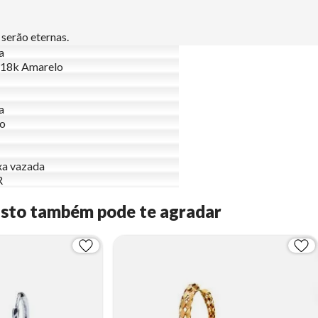
 serão eternas.
a
 18k Amarelo
a
to
xa vazada
R
Isto também pode te agradar