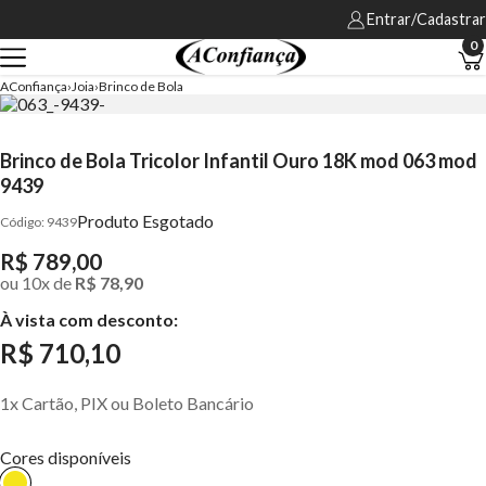
Entrar/Cadastrar
0
AConfiança
Joia
Brinco de Bola
Brinco de Bola Tricolor Infantil Ouro 18K mod 063 mod
9439
Produto Esgotado
9439
R$ 789,00
ou
10
x
de
R$ 78,90
À vista com desconto:
R$ 710,10
1x Cartão, PIX ou Boleto Bancário