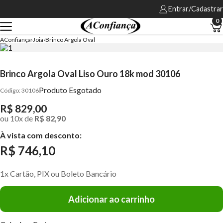
Entrar/Cadastrar
0
AConfiança
Joia
Brinco Argola Oval
Brinco Argola Oval Liso Ouro 18k mod 30106
Produto Esgotado
30106
R$ 829,00
ou
10
x
de
R$ 82,90
À vista com desconto:
R$ 746,10
1x Cartão, PIX ou Boleto Bancário
Adicionar ao carrinho