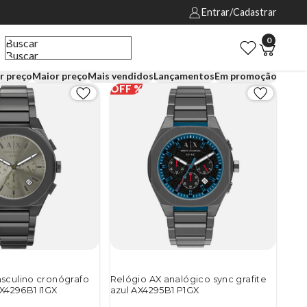
Entrar/Cadastrar
0
Buscar
Buscar
r preço
Maior preço
Mais vendidos
Lançamentos
Em promoção
sculino cronógrafo
Relógio AX analógico sync grafite
AX4296B1 I1GX
azul AX4295B1 P1GX