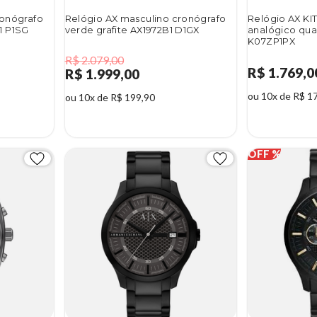
ronógrafo
Relógio AX masculino cronógrafo
Relógio AX KI
1 P1SG
verde grafite AX1972B1 D1GX
analógico qua
K07ZP1PX
R$ 2.079,00
R$ 1.769,0
R$ 1.999,00
ou 10x de R$ 1
ou 10x de R$ 199,90
4%