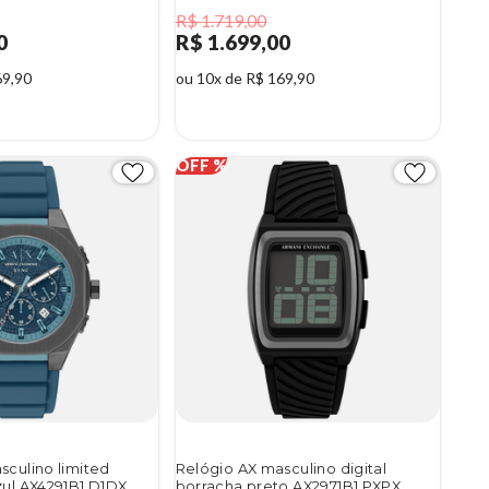
R$ 1.719,00
0
R$ 1.699,00
69,90
ou 10x de R$ 169,90
1%
sculino limited
Relógio AX masculino digital
zul AX4291B1 D1DX
borracha preto AX2971B1 PXPX