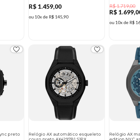
R$ 1.459,00
R$ 1.719,00
R$ 1.699,0
ou 10x de R$ 145,90
ou 10x de R$ 1
1%
ync preto
Relógio AX automático esqueleto
Relógio AX ma
couro preto AX4297B1 S1PX
edition NYC a