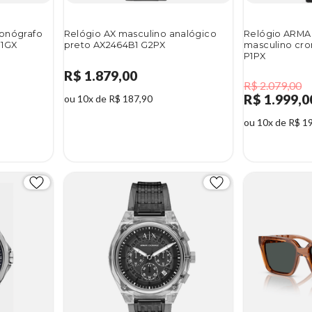
ronógrafo
Relógio AX masculino analógico
Relógio ARM
P1GX
preto AX2464B1 G2PX
masculino cro
P1PX
R$ 1.879,00
R$ 2.079,00
R$ 1.999,0
ou 10x de R$ 187,90
ou 10x de R$ 1
4%