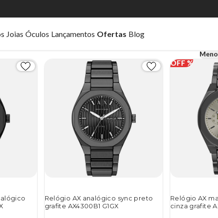
os
Joias
Óculos
Lançamentos
Ofertas
Blog
Meno
nalógico
Relógio AX analógico sync preto
Relógio AX ma
X
grafite AX4300B1 G1GX
cinza grafite 