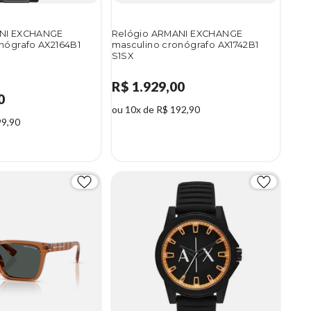
ANI EXCHANGE
Relógio ARMANI EXCHANGE
nógrafo AX2164B1
masculino cronógrafo AX1742B1
S1SX
R$ 1.929,00
0
ou 10x de R$ 192,90
99,90