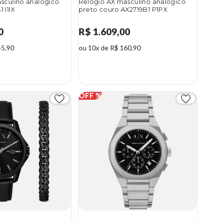
sculino analógico
Relógio AX masculino analógico
 I1IX
preto couro AX2719B1 P1PX
0
R$ 1.609,00
45,90
ou 10x de R$ 160,90