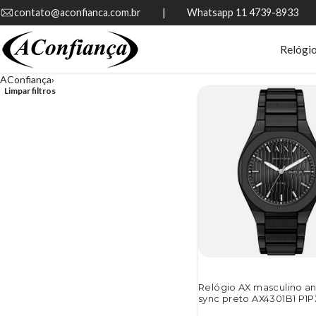
contato@aconfianca.com.br          |          Whatsapp 11 4739-8933
Relógi
AConfiança
Limpar filtros
Relógio AX masculino a
sync preto AX4301B1 P1P