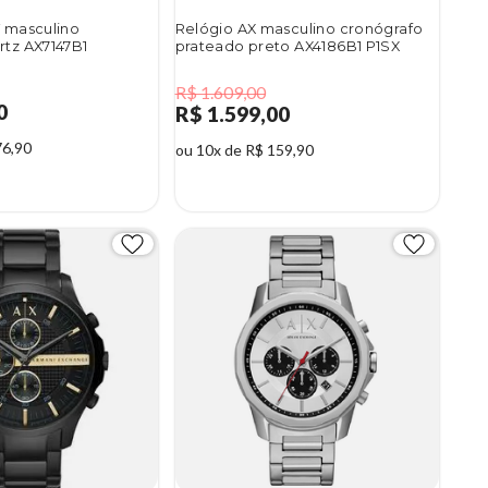
T masculino
Relógio AX masculino cronógrafo
rtz AX7147B1
prateado preto AX4186B1 P1SX
R$ 1.609,00
0
R$ 1.599,00
76,90
ou 10x de R$ 159,90
1%