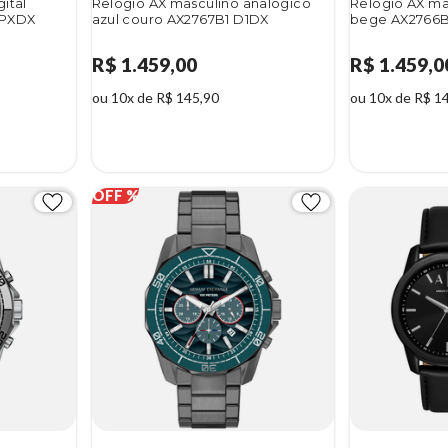
ital
Relógio AX masculino analógico
Relógio AX ma
 PXDX
azul couro AX2767B1 D1DX
bege AX2766B1
R$ 1.459,00
R$ 1.459,0
ou 10x de R$ 145,90
ou 10x de R$ 1