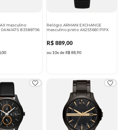
 AX masculino
Relógio ARMANI EXCHANGE
 0AX4147S 83588756
masculino preto AX2536B1 P1PX
R$ 889,00
0,00
ou 10x de R$ 88,90