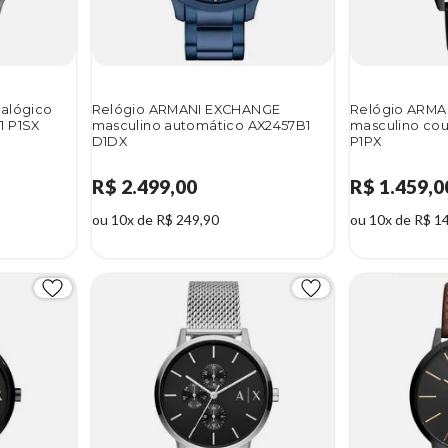
nalógico
Relógio ARMANI EXCHANGE
Relógio ARM
1 P1SX
masculino automático AX2457B1
masculino cou
D1DX
P1PX
R$ 2.499,00
R$ 1.459,0
ou 10x de R$ 249,90
ou 10x de R$ 1