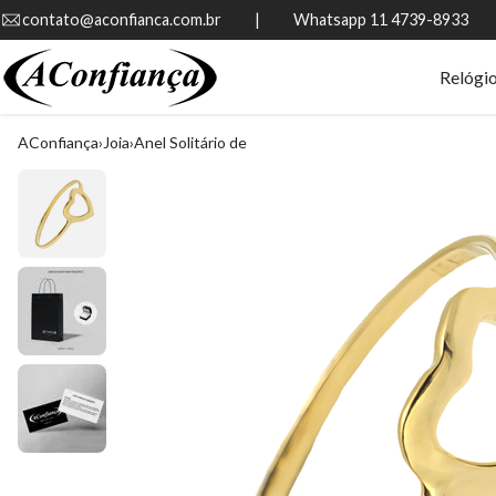
contato@aconfianca.com.br          |          Whatsapp 11 4739-8933
Relógi
AConfiança
Joia
Anel Solitário de