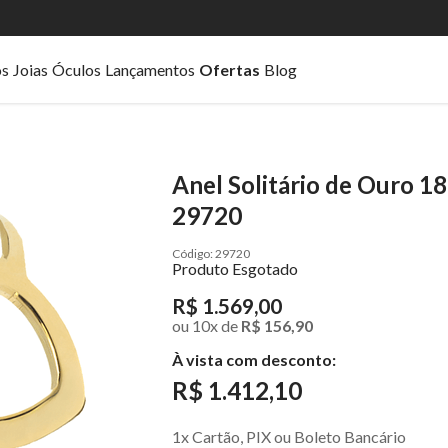
os
Joias
Óculos
Lançamentos
Ofertas
Blog
Anel Solitário de Ouro 
29720
29720
Produto Esgotado
R$ 1.569,00
ou
10
x
de
R$ 156,90
À vista com desconto:
R$ 1.412,10
1x Cartão, PIX ou Boleto Bancário