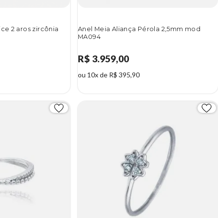
ce 2 aros zircônia
Anel Meia Aliança Pérola 2,5mm mod
MA094
R$ 3.959,00
ou 10x de R$ 395,90