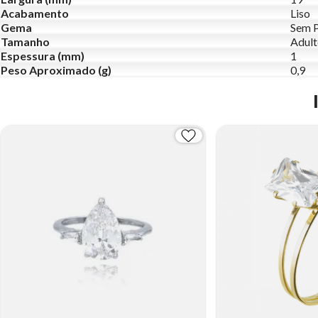
Acabamento
Liso
Gema
Sem 
Tamanho
Adul
Espessura (mm)
1
Peso Aproximado (g)
0,9