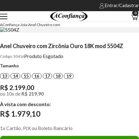
Entrar/Cadastrar
0
AConfiança
Joia
Anel Chuveiro com
Anel Chuveiro com Zircônia Ouro 18K mod 5504Z
Produto Esgotado
30416
Tamanho
13
14
15
16
17
18
19
R$ 2.199,00
ou
10
x
de
R$ 219,90
À vista com desconto:
R$ 1.979,10
1x Cartão, PIX ou Boleto Bancário