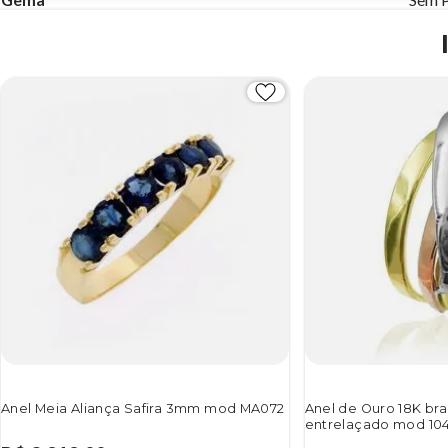
Anel Meia Aliança Safira 3mm mod MA072
Anel de Ouro 18K br
entrelaçado mod 10