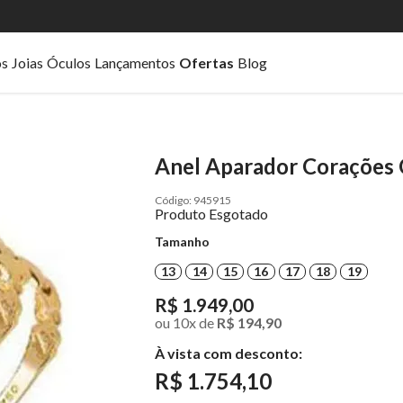
os
Joias
Óculos
Lançamentos
Ofertas
Blog
Anel Aparador Corações
945915
Produto Esgotado
Tamanho
13
14
15
16
17
18
19
R$ 1.949,00
ou
10
x
de
R$ 194,90
À vista com desconto:
R$ 1.754,10