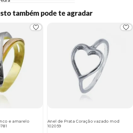
Isto também pode te agradar
anco e amarelo
Anel de Prata Coração vazado mod
4781
102059