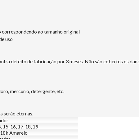
ão correspondendo ao tamanho original
de uso
tra defeito de fabricação por 3 meses. Não são cobertos os dano
ro, mercúrio, detergente, etc.
s serão eternas.
ador
, 15, 16, 17, 18, 19
 18k Amarelo
Pedra