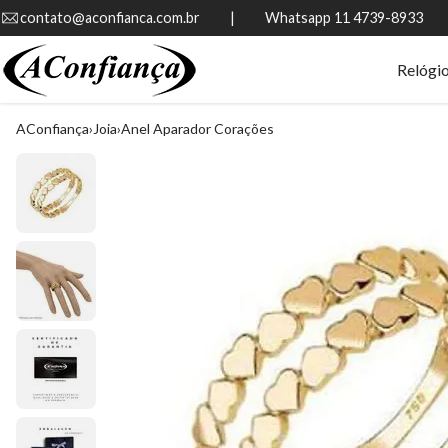
contato@aconfianca.com.br          |          Whatsapp 11 4739-8933
Relógi
AConfiança
Joia
Anel Aparador Corações