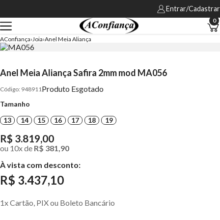
Entrar/Cadastrar
0
AConfiança
Joia
Anel Meia Aliança
Anel Meia Aliança Safira 2mm mod MA056
Produto Esgotado
948911
Tamanho
13
14
15
16
17
18
19
R$ 3.819,00
ou
10
x
de
R$ 381,90
À vista com desconto:
R$ 3.437,10
1x Cartão, PIX ou Boleto Bancário