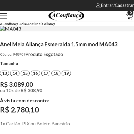
Entrar/Cadastrar
0
AConfiança
Joia
Anel Meia Aliança
Anel Meia Aliança Esmeralda 1,5mm mod MA043
Produto Esgotado
948909
Tamanho
13
14
15
16
17
18
19
R$ 3.089,00
ou
10
x
de
R$ 308,90
À vista com desconto:
R$ 2.780,10
1x Cartão, PIX ou Boleto Bancário