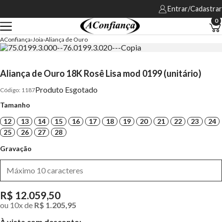
Entrar/Cadastrar
0
AConfiança
Joia
Aliança de Ouro
Aliança de Ouro 18K Rosê Lisa mod 0199 (unitário)
Produto Esgotado
1187
Tamanho
12
13
14
15
16
17
18
19
20
21
22
23
24
25
26
27
28
Gravação
R$ 12.059,50
ou
10
x
de
R$ 1.205,95
À vista com desconto: