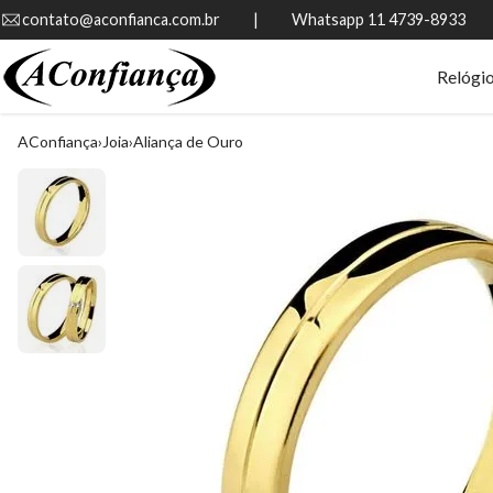
contato@aconfianca.com.br          |          Whatsapp 11 4739-8933
Relógi
AConfiança
Joia
Aliança de Ouro