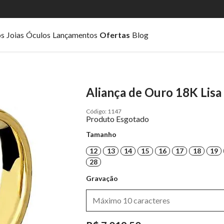
os
Joias
Óculos
Lançamentos
Ofertas
Blog
Aliança de Ouro 18K Lisa
1147
Produto Esgotado
Tamanho
12
13
14
15
16
17
18
19
28
Gravação