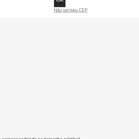
Não sei meu CEP
ão correspondendo ao tamanho original.