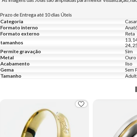
Prazo de Entrega até 10 dias Úteis
Categoria
Casa
Formato interno
Anat
Formato externo
Reta
13, 14
tamanhos
24, 25
Permite gravação
Sim
Metal
Ouro
Acabamento
liso
Gema
Sem 
Tamanho
Adul