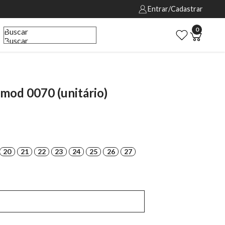
Entrar/Cadastrar
0
Buscar
Buscar
 mod 0070 (unitário)
20
21
22
23
24
25
26
27