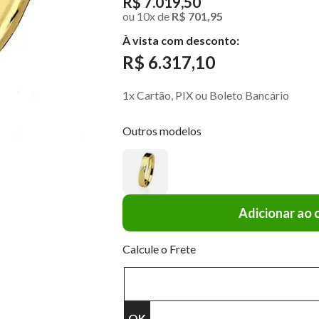
R$ 7.019,50
ou
10
x
de
R$ 701,95
À vista com desconto:
R$ 6.317,10
1x Cartão, PIX ou Boleto Bancário
Outros modelos
Adicionar ao 
Calcule o Frete