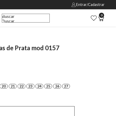
Entrar/Cadastrar
0
Buscar
Buscar
as de Prata mod 0157
20
21
22
23
24
25
26
27