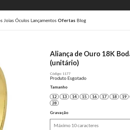
os
Joias
Óculos
Lançamentos
Ofertas
Blog
Aliança de Ouro 18K Bod
(unitário)
1177
Produto Esgotado
Tamanho
12
13
14
15
16
17
18
19
28
Gravação