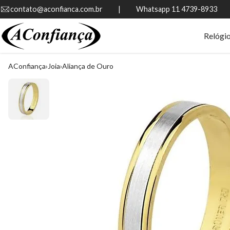
contato@aconfianca.com.br          |          Whatsapp 11 4739-8933
Relógi
AConfiança
Joia
Aliança de Ouro