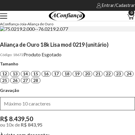
Entrar/Cadastrar
0
AConfiança
Joia
Aliança de Ouro
Aliança de Ouro 18k Lisa mod 0219 (unitário)
Produto Esgotado
18672
Tamanho
12
13
14
15
16
17
18
19
20
21
22
23
24
25
26
27
28
Gravação
R$ 8.439,50
ou
10
x
de
R$ 843,95
À vista com desconto: