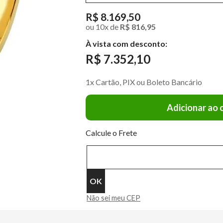
R$ 8.169,50
ou
10
x
de
R$ 816,95
À vista com desconto:
R$ 7.352,10
1x Cartão, PIX ou Boleto Bancário
Adicionar ao 
Calcule o Frete
Não sei meu CEP