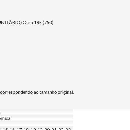
ITÁRIO) Ouro 18k (750)
o correspondendo ao tamanho original.
s
ômica
, 15, 16, 17, 18, 19, 12, 20, 21, 22, 23,