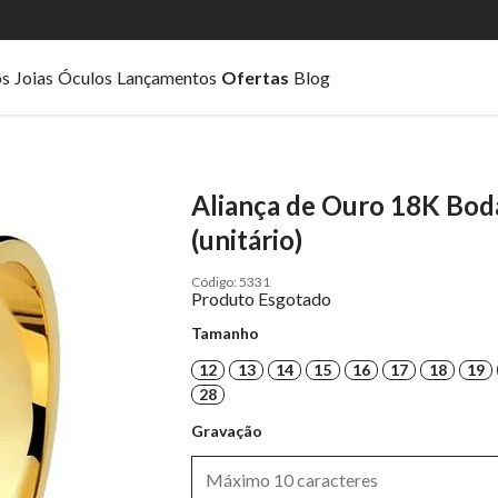
os
Joias
Óculos
Lançamentos
Ofertas
Blog
Aliança de Ouro 18K Bod
(unitário)
5331
Produto Esgotado
Tamanho
12
13
14
15
16
17
18
19
28
Gravação