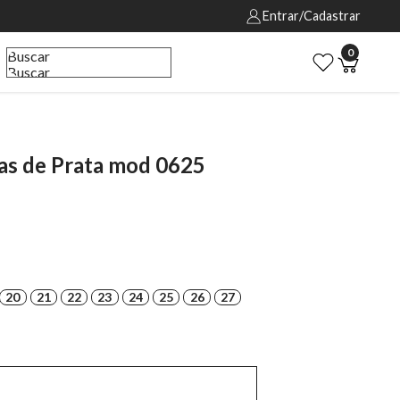
Entrar/Cadastrar
0
Buscar
Buscar
as de Prata mod 0625
20
21
22
23
24
25
26
27