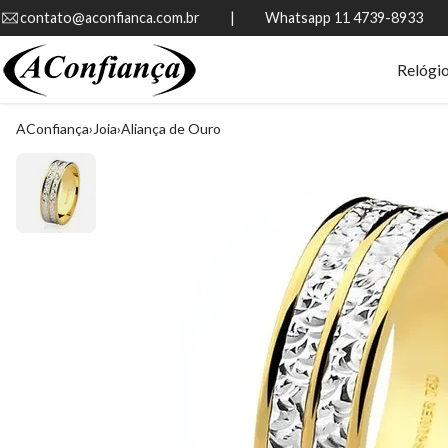
contato@aconfianca.com.br          |          Whatsapp 11 4739-8933
Relógi
AConfiança
Joia
Aliança de Ouro