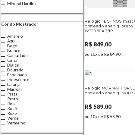
Mineral Hardlex
Relógio TECHNOS mascu
Cor do Mostrador
prateado anadigi preto
WT2060AB/1P
Amarelo
Azul
R$ 849,00
Bege
Branco
ou 10x de R$ 84,90
Camuflado
Cinza
Digital
Dourado
Espelhado
Iridescente
Laranja
Relógio MORMAII FORCE
Marrom
prateado anadigi MO83
Prata
Preto
Rosa
R$ 589,00
Rosê
Roxo
ou 10x de R$ 58,90
Verde
Vermelho