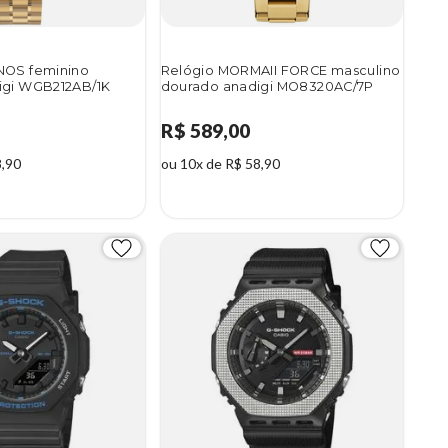
NOS feminino
Relógio MORMAII FORCE masculino
igi WGB212AB/1K
dourado anadigi MO8320AC/7P
R$ 589,00
8,90
ou 10x de R$ 58,90