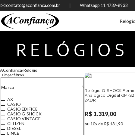
contato@aconfianca.com.br          |          Whatsapp 11 4739-8933
Relógi
AConfiança
Relógio
Limpar filtros
Marca
Relógio G-SHOCK Femin
Analogico Digital GM-S2
AX
2ADR
CASIO
CASIO EDIFICE
R$ 1.319,00
CASIO G-SHOCK
CASIO VINTAGE
CITIZEN
ou 10x de R$ 131,90
DIESEL
LINCE