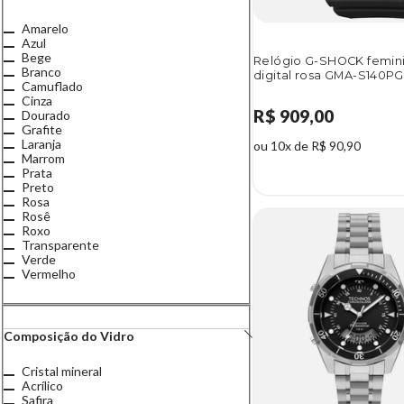
Amarelo
Azul
Bege
Relógio G-SHOCK femin
Branco
digital rosa GMA-S140P
Camuflado
Cinza
R$ 909,00
Dourado
Grafite
Laranja
ou 10x de R$ 90,90
Marrom
Prata
Preto
Rosa
Rosê
Roxo
Transparente
Verde
Vermelho
Composição do Vidro
Cristal mineral
Acrílico
Safira