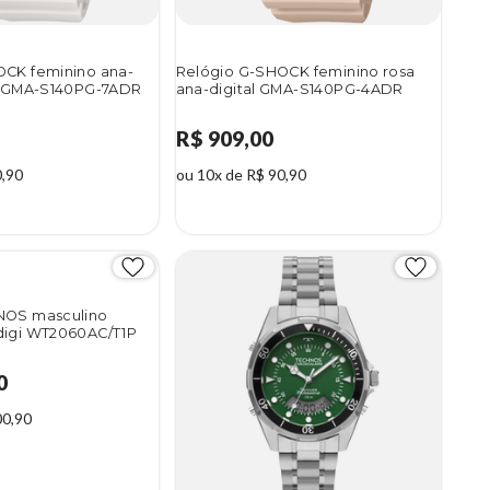
OCK feminino ana-
Relógio G-SHOCK feminino rosa
co GMA-S140PG-7ADR
ana-digital GMA-S140PG-4ADR
R$ 909,00
0,90
ou 10x de R$ 90,90
NOS masculino
digi WT2060AC/T1P
0
00,90