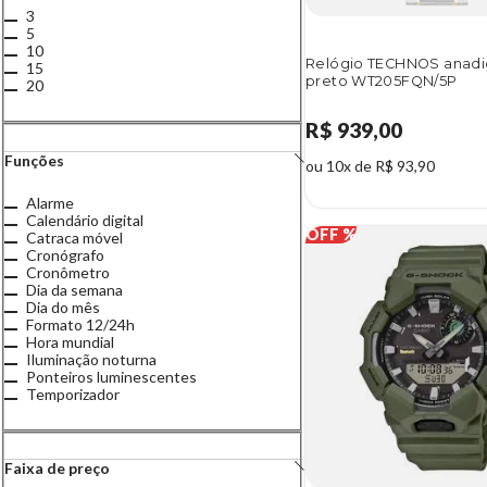
3
5
10
Relógio TECHNOS anadig
15
preto WT205FQN/5P
20
R$ 939,00
Funções
ou 10x de R$ 93,90
Alarme
Calendário digital
Catraca móvel
Cronógrafo
Cronômetro
Dia da semana
Dia do mês
Formato 12/24h
Hora mundial
Iluminação noturna
Ponteiros luminescentes
Temporizador
Faixa de preço