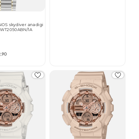
OS skydiver anadigi
o WT2050ABN/1A
9,90