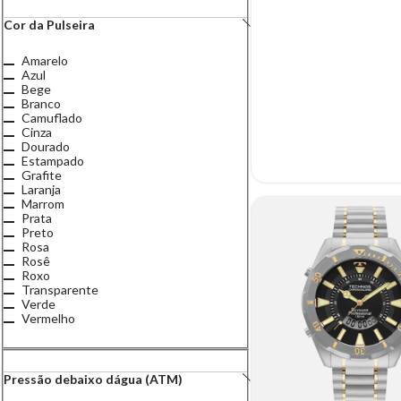
Cor da Pulseira
Amarelo
Azul
Bege
Branco
Camuflado
Cinza
Dourado
Estampado
Grafite
Laranja
Marrom
Prata
Preto
Rosa
Rosê
Roxo
Transparente
Verde
Vermelho
Pressão debaixo dágua (ATM)