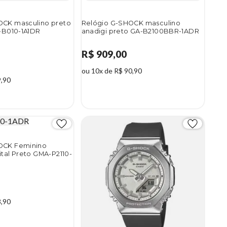
OCK masculino preto
Relógio G-SHOCK masculino
A-B010-1A1DR
anadigi preto GA-B2100BBR-1ADR
R$ 909,00
ou 10x de R$ 90,90
9,90
OCK Feminino
ital Preto GMA-P2110-
8,90