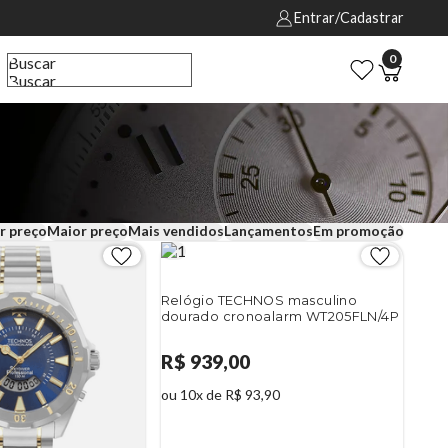
Entrar/Cadastrar
0
Buscar
Buscar
r preço
Maior preço
Mais vendidos
Lançamentos
Em promoção
Relógio TECHNOS masculino
dourado cronoalarm WT205FLN/4P
R$ 939,00
ou 10x de R$ 93,90