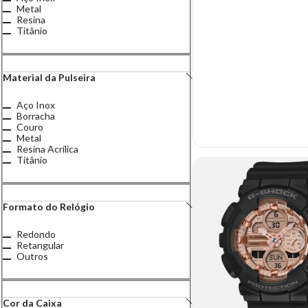
Metal
Resina
Titânio
Material da Pulseira
Aço Inox
Borracha
Couro
Metal
Resina Acrílica
Titânio
Formato do Relógio
Redondo
Retangular
Outros
Cor da Caixa